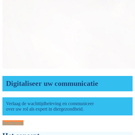
Digitaliseer uw communicatie
Verlaag de wachttijdbeleving en communiceer
over uw rol als expert in diergezondheid.
Inschrijven