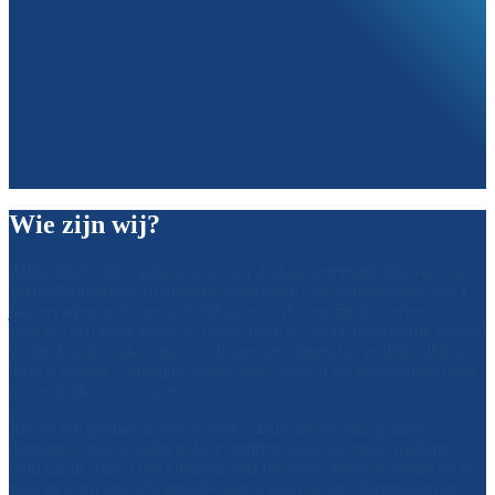
Wie zijn wij?
iDklic biedt 360° oplossingen voor digitale communicatie voor de
gezondheidssector en dierenartspraktijken. We hebben meer dan 15
jaar ervaring in de gezondheidssector. Al onze media stellen u in
staat om een meer gerichte, interactieve en gepersonaliseerde manier
verbinding te maken met uw doelgroep binnen uw praktijk. iDklic
biedt u diverse communicatiekanalen, waarbij we de visibiliteit van
uw praktijk voorop staat.
Betrek uw publiek in een wereld waarin de bevolking steeds
digitaler wordt, waarbij indoor communicatie het enige medium
blijft dat in staat is om interactie met het echte leven te bieden en in
staat stelt om een echt gesprek aan te gaan tussen dierenartsen en